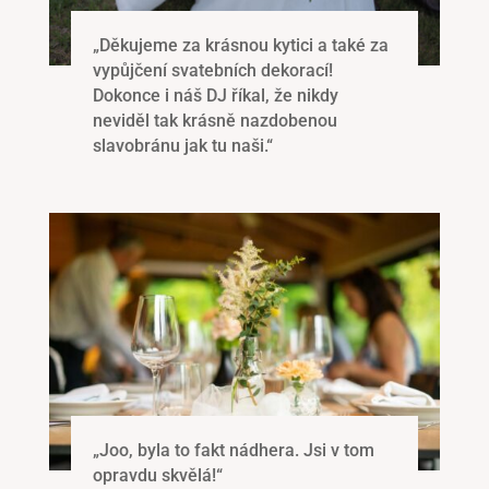
„Děkujeme za krásnou kytici a také za
vypůjčení svatebních dekorací!
Dokonce i náš DJ říkal, že nikdy
neviděl tak krásně nazdobenou
slavobránu jak tu naši.“
„Joo, byla to fakt nádhera. Jsi v tom
opravdu skvělá!“