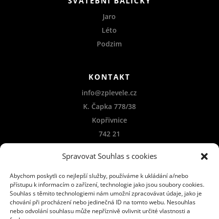
SVATEBNÍ BALÍČKY
Jaro
Léto
Podzim
KONTAKT
info@zplevele.cz
K. Čapka 778/38
Kopřivnice
742 21
Spravovat Souhlas s cookies
AUTOŘI FOTOGRAFIÍ
Markéta Švrčková
Abychom poskytli co nejlepší služby, používáme k ukládání a/nebo
přístupu k informacím o zařízení, technologie jako jsou soubory cookies.
Tereza Pščolková
Souhlas s těmito technologiemi nám umožní zpracovávat údaje, jako je
chování při procházení nebo jedinečná ID na tomto webu. Nesouhlas
Lioneer photography
nebo odvolání souhlasu může nepříznivě ovlivnit určité vlastnosti a
Ferri – Natálie Ferčáková